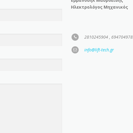
Εμμανουήλ Μαυροειδής
Ηλεκτρολόγος Μηχανικός
2810245904 , 694704978
info@lift-tech.gr