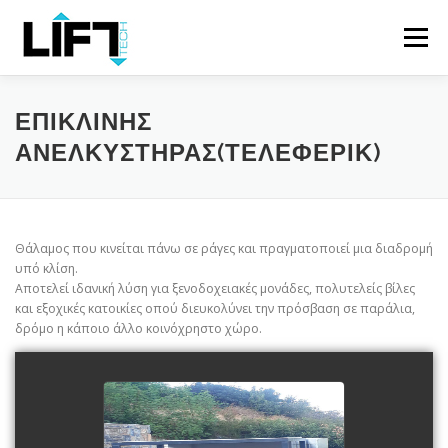
Skip
to
Menu
content
ΑΡΧΙΚΗ
Η ΕΤΑΙΡΕΙΑ
ΠΡΟΪΟΝΤΑ
ΕΠΙΚΛΙΝΗΣ
ΑΝΕΛΚΥΣΤΗΡΑΣ(ΤΕΛΕΦΕΡΙΚ)
ΥΠΗΡΕΣΙΕΣ
ΕΡΓΑ
ΕΠΙΚΟΙΝΩΝΙΑ
EL
Θάλαμος που κινείται πάνω σε ράγες και πραγματοποιεί μια διαδρομή
υπό κλίση.
Αποτελεί ιδανική λύση για ξενοδοχειακές μονάδες, πολυτελείς βίλες
και εξοχικές κατοικίες οπού διευκολύνει την πρόσβαση σε παράλια,
δρόμο η κάποιο άλλο κοινόχρηστο χώρο.
view picture