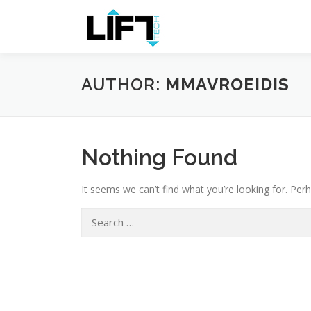
Skip
to
content
AUTHOR:
MMAVROEIDIS
Nothing Found
It seems we can’t find what you’re looking for. Per
Search
for: