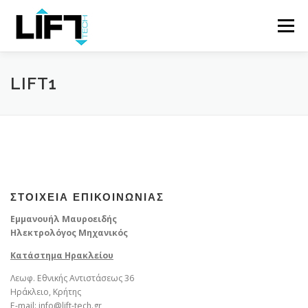
Skip
to
Menu
content
ΑΡΧΙΚΗ
Η ΕΤΑΙΡΕΙΑ
ΠΡΟΪΟΝΤΑ
LIFT1
ΥΠΗΡΕΣΙΕΣ
ΕΡΓΑ
ΕΠΙΚΟΙΝΩΝΙΑ
EL
ΣΤΟΙΧΕΙΑ ΕΠΙΚΟΙΝΩΝΙΑΣ
Εμμανουήλ Μαυροειδής
Ηλεκτρολόγος Μηχανικός
Κατάστημα Ηρακλείου
Λεωφ. Εθνικής Αντιστάσεως 36
Ηράκλειο, Κρήτης
E-mail: info@lift-tech.gr