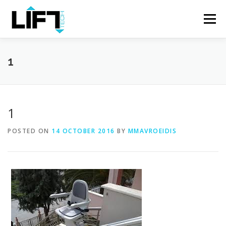
Skip
to
Menu
content
ΑΡΧΙΚΗ
Η ΕΤΑΙΡΕΙΑ
ΠΡΟΪΟΝΤΑ
1
ΥΠΗΡΕΣΙΕΣ
ΕΡΓΑ
ΕΠΙΚΟΙΝΩΝΙΑ
EL
1
POSTED ON
14 OCTOBER 2016
BY
MMAVROEIDIS