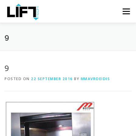
Skip
to
Menu
content
ΑΡΧΙΚΗ
Η ΕΤΑΙΡΕΙΑ
ΠΡΟΪΟΝΤΑ
9
ΥΠΗΡΕΣΙΕΣ
ΕΡΓΑ
ΕΠΙΚΟΙΝΩΝΙΑ
EL
9
POSTED ON
22 SEPTEMBER 2016
BY
MMAVROEIDIS