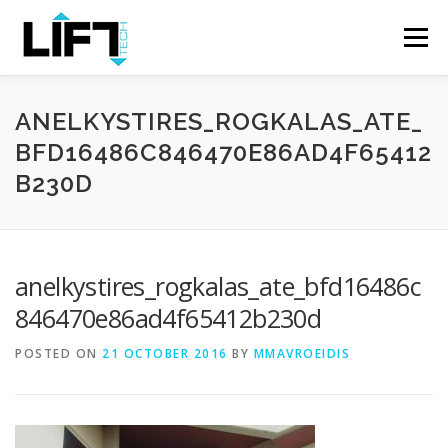
Skip
to
Menu
content
ΑΡΧΙΚΗ
Η ΕΤΑΙΡΕΙΑ
ΠΡΟΪΟΝΤΑ
ANELKYSTIRES_ROGKALAS_ATE_
BFD16486C846470E86AD4F65412
B230D
ΥΠΗΡΕΣΙΕΣ
ΕΡΓΑ
ΕΠΙΚΟΙΝΩΝΙΑ
EL
anelkystires_rogkalas_ate_bfd16486c
846470e86ad4f65412b230d
POSTED ON
21 OCTOBER 2016
BY
MMAVROEIDIS