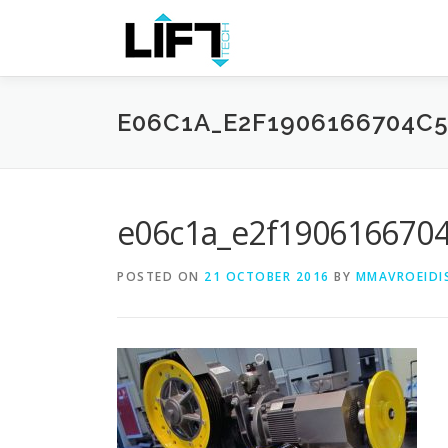
Skip
to
content
E06C1A_E2F1906166704C
e06c1a_e2f1906166704
POSTED ON
21 OCTOBER 2016
BY
MMAVROEIDI