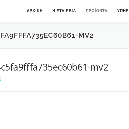
ΑΡΧΙΚΗ
Η ΕΤΑΙΡΕΙΑ
ΠΡΟΪΟΝΤΑ
ΥΠΗΡ
5FA9FFFA735EC60B61-MV2
c5fa9fffa735ec60b61-mv2
S